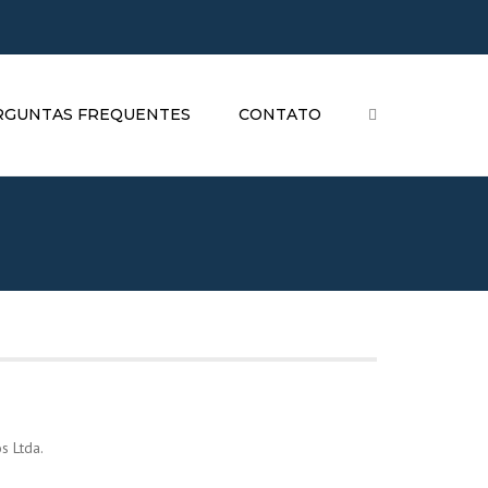
×
Seg - Sex: 09:00 às 18:00
+ 55 41 3076 2943
RGUNTAS FREQUENTES
CONTATO
Search
s Ltda.