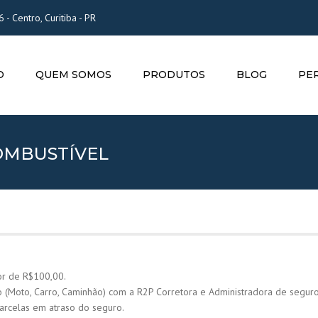
- Centro, Curitiba - PR
apoio@r2pseguros.com.br
O
QUEM SOMOS
PRODUTOS
BLOG
PE
PARA VOCÊ
PARA SUA EMPRESA
COMBUSTÍVEL
or de R$100,00.
o (Moto, Carro, Caminhão) com a R2P Corretora e Administradora de seguro
parcelas em atraso do seguro.