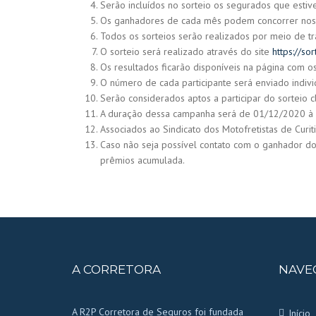
Serão incluídos no sorteio os segurados que estiv
Os ganhadores de cada mês podem concorrer nos
Todos os sorteios serão realizados por meio de tr
O sorteio será realizado através do site
https://so
Os resultados ficarão disponíveis na página com
O número de cada participante será enviado indiv
Serão considerados aptos a participar do sorteio c
A duração dessa campanha será de 01/12/2020 à
Associados ao Sindicato dos Motofretistas de Curi
Caso não seja possível contato com o ganhador do
prêmios acumulada.
A CORRETORA
NAVE
A R2P Corretora de Seguros foi fundada
Início