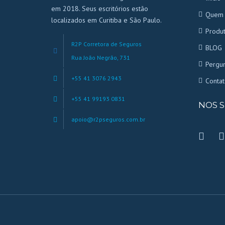
em 2018. Seus escritórios estão
Quem
localizados em Curitiba e São Paulo.
Produ
R2P Corretora de Seguros
BLOG
Rua João Negrão, 731
Pergun
+55 41 3076 2943
Contat
+55 41 99193 0831
NOS S
apoio@r2pseguros.com.br