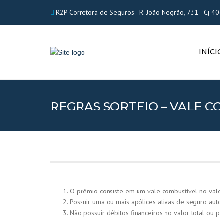
R2P Corretora de Seguros - R. João Negrão, 731 - Cj 406 
INÍCI
REGRAS SORTEIO – VALE 
O prêmio consiste em um vale combustível no val
Possuir uma ou mais apólices ativas de seguro aut
Não possuir débitos financeiros no valor total ou 