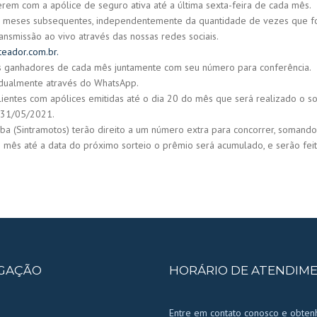
erem com a apólice de seguro ativa até a última sexta-feira de cada mês.
 meses subsequentes, independentemente da quantidade de vezes que f
ansmissão ao vivo através das nossas redes sociais.
rteador.com.br.
 os ganhadores de cada mês juntamente com seu número para conferência.
idualmente através do WhatsApp.
lientes com apólices emitidas até o dia 20 do mês que será realizado o so
 31/05/2021.
tiba (Sintramotos) terão direito a um número extra para concorrer, somand
 mês até a data do próximo sorteio o prêmio será acumulado, e serão fei
GAÇÃO
HORÁRIO DE ATENDIM
Entre em contato conosco e obte