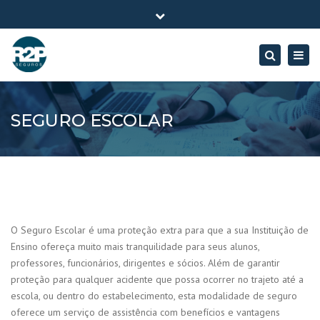
×
R2P Corretora de Seguros - R. João Negrão, 731 - Cj 406 -
Close
Centro, Curitiba - PR
top
Togg
Search
apoio@r2pseguros.com.br
bar
navig
Seg - Sex: 09:00 às 18:00
+ 55 41 3076 2943
SEGURO ESCOLAR
O Seguro Escolar é uma proteção extra para que a sua Instituição de
Ensino ofereça muito mais tranquilidade para seus alunos,
professores, funcionários, dirigentes e sócios. Além de garantir
proteção para qualquer acidente que possa ocorrer no trajeto até a
escola, ou dentro do estabelecimento, esta modalidade de seguro
oferece um serviço de assistência com benefícios e vantagens